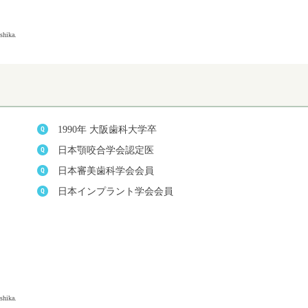
.com/about.html）
1990年 大阪歯科大学卒
日本顎咬合学会認定医
日本審美歯科学会会員
日本インプラント学会会員
.com/about.html）