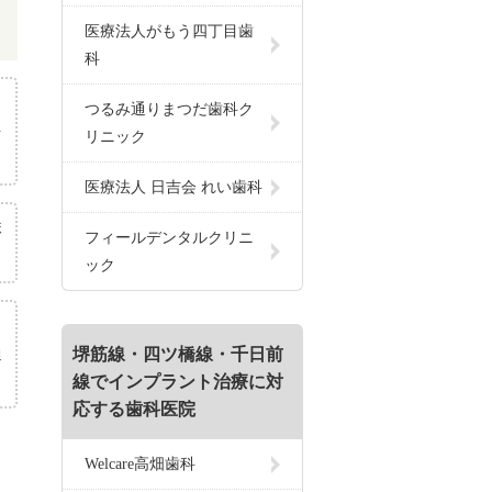
医療法人がもう四丁目歯
科
も
つるみ通りまつだ歯科ク
を
リニック
医療法人 日吉会 れい歯科
麻
フィールデンタルクリニ
ック
、
堺筋線・四ツ橋線・千日前
通
線でインプラント治療に対
応する歯科医院
Welcare高畑歯科