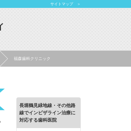
サイトマップ ＞
イ
福森歯科クリニック
長堀鶴見緑地線・その他路
線でインビザライン治療に
対応する歯科医院
る