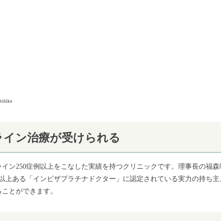
ka.com/index）
ライン治療が受けられる
イン250症例以上をこなした実績を持つクリニックです。理事長の福森
例以上ある「インビザプラチナドクター」に認定されている実力の持ち主
ることができます。