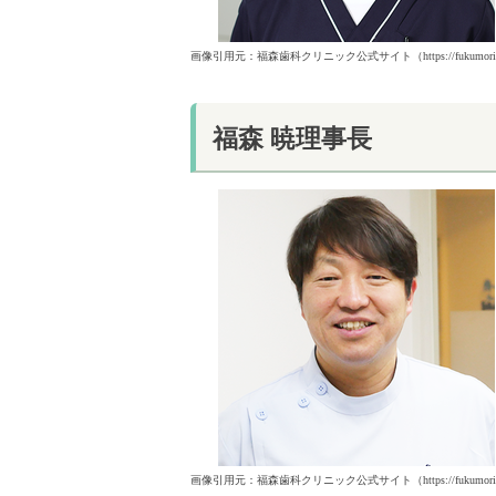
画像引用元：福森歯科クリニック公式サイト（https://fukumorishika
福森 暁理事長
画像引用元：福森歯科クリニック公式サイト（https://fukumorishika