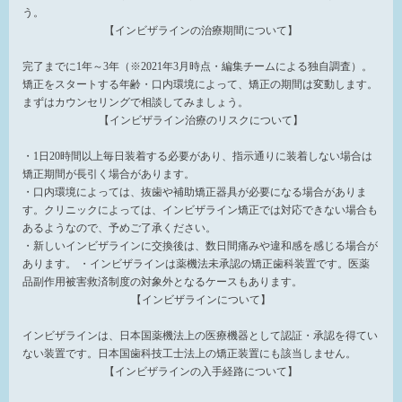
う。
【インビザラインの治療期間について】
完了までに1年～3年（※2021年3月時点・編集チームによる独自調査）。
矯正をスタートする年齢・口内環境によって、矯正の期間は変動します。
まずはカウンセリングで相談してみましょう。
【インビザライン治療のリスクについて】
・1日20時間以上毎日装着する必要があり、指示通りに装着しない場合は
矯正期間が長引く場合があります。
・口内環境によっては、抜歯や補助矯正器具が必要になる場合がありま
す。クリニックによっては、インビザライン矯正では対応できない場合も
あるようなので、予めご了承ください。
・新しいインビザラインに交換後は、数日間痛みや違和感を感じる場合が
あります。 ・インビザラインは薬機法未承認の矯正歯科装置です。医薬
品副作用被害救済制度の対象外となるケースもあります。
【インビザラインについて】
インビザラインは、日本国薬機法上の医療機器として認証・承認を得てい
ない装置です。日本国歯科技工士法上の矯正装置にも該当しません。
【インビザラインの入手経路について】