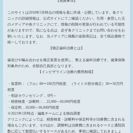
【免責事項】
このサイトは2018年5月時点の情報を基に作成・公開しています。各クリ
ニックの詳細情報は、公式サイトにてご確認ください。引用・参照した元
のメディアや各クリニックにて、情報の削除や更新が行われている可能性
がありますので、気になる点は、必ず各クリニックまでお問い合わせをお
願いいたします。なお、当メディアに掲載の金額表記は、全て税込価格で
統一しております。
【矯正歯科治療とは】
歯並びや噛み合わせを矯正装置を使用し、整える歯科治療です。健康保険
対象外のため、全額自己負担となります。
【インビザライン治療の費用相場】
・装置料：（フル）80〜100万円程度、（ライト※部分矯正）30〜50万円
程度
・初診カウンセリング… 0円～
・精密検査・診断料：…22,000～60,000円程度
・保定料…18,000～66,000円程度
※2021年3月時点・編集チームによる独自調査
クリニックによっては、精密検査・診断料や保定料等が治療費に含まれる
場合もございます。そのほか、調整料は治療費に含まれるケースと通院回
数に応じて都度払いするケースがあるため、事前に確認しておきましょ