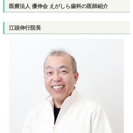
医療法人 優伸会 えがしら歯科の医師紹介
江頭伸行院長