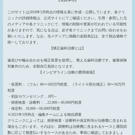
【免責事項】
このサイトは2018年5月時点の情報を基に作成・公開しています。各クリ
ニックの詳細情報は、公式サイトにてご確認ください。引用・参照した元
のメディアや各クリニックにて、情報の削除や更新が行われている可能性
がありますので、気になる点は、必ず各クリニックまでお問い合わせをお
願いいたします。なお、当メディアに掲載の金額表記は、全て税込価格で
統一しております。
【矯正歯科治療とは】
歯並びや噛み合わせを矯正装置を使用し、整える歯科治療です。健康保険
対象外のため、全額自己負担となります。
【インビザライン治療の費用相場】
・装置料：（フル）80〜100万円程度、（ライト※部分矯正）30〜50万円
程度
・初診カウンセリング… 0円～
・精密検査・診断料：…22,000～60,000円程度
・保定料…18,000～66,000円程度
※2021年3月時点・編集チームによる独自調査
クリニックによっては、精密検査・診断料や保定料等が治療費に含まれる
場合もございます。そのほか、調整料は治療費に含まれるケースと通院回
数に応じて都度払いするケースがあるため、事前に確認しておきましょ