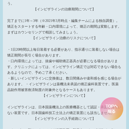
う。
【インビザラインの治療期間について】
完了までに1年～3年（※2021年3月時点・編集チームによる独自調査）。
矯正をスタートする年齢・口内環境によって、矯正の期間は変動します。
まずはカウンセリングで相談してみましょう。
【インビザライン治療のリスクについて】
・1日20時間以上毎日装着する必要があり、指示通りに装着しない場合は
矯正期間が長引く場合があります。
・口内環境によっては、抜歯や補助矯正器具が必要になる場合がありま
す。クリニックによっては、インビザライン矯正では対応できない場合も
あるようなので、予めご了承ください。
・新しいインビザラインに交換後は、数日間痛みや違和感を感じる場合が
あります。 ・インビザラインは薬機法未承認の矯正歯科装置です。医薬
品副作用被害救済制度の対象外となるケースもあります。
【インビザラインについて】
インビザラインは、日本国薬機法上の医療機器として認証・承認を得てい
ない装置です。日本国歯科技工士法上の矯正装置にも該当しません。
【インビザラインの入手経路について】