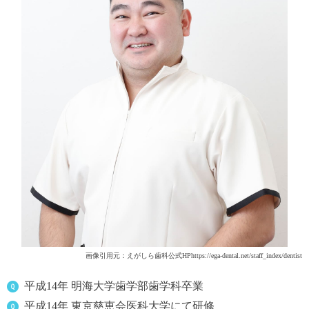
画像引用元：えがしら歯科公式HPhttps://ega-dental.net/staff_index/dentist
平成14年 明海大学歯学部歯学科卒業
平成14年 東京慈恵会医科大学にて研修