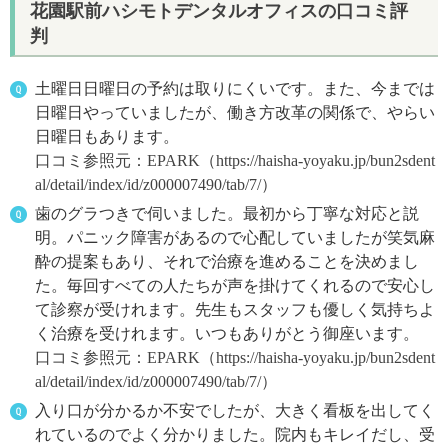
花園駅前ハシモトデンタルオフィスの口コミ評
判
土曜日日曜日の予約は取りにくいです。また、今までは
日曜日やっていましたが、働き方改革の関係で、やらい
日曜日もあります。
口コミ参照元：EPARK（https://haisha-yoyaku.jp/bun2sdent
al/detail/index/id/z000007490/tab/7/）
歯のグラつきで伺いました。最初から丁寧な対応と説
明。パニック障害があるので心配していましたが笑気麻
酔の提案もあり、それで治療を進めることを決めまし
た。毎回すべての人たちが声を掛けてくれるので安心し
て診察が受けれます。先生もスタッフも優しく気持ちよ
く治療を受けれます。いつもありがとう御座います。
口コミ参照元：EPARK（https://haisha-yoyaku.jp/bun2sdent
al/detail/index/id/z000007490/tab/7/）
入り口が分かるか不安でしたが、大きく看板を出してく
れているのでよく分かりました。院内もキレイだし、受