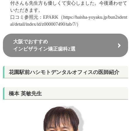
付さんも先生方も優しくて安心しました。今後通わせて
いただきます。
口コミ参照元：EPARK（https://haisha-yoyaku.jp/bun2sdent
al/detail/index/id/z000007490/tab/7/）
大阪でおすすめ
インビザライン矯正歯科2選
花園駅前ハシモトデンタルオフィスの医師紹介
橋本 英敏先生